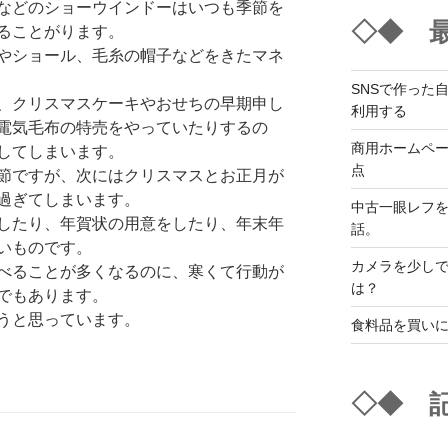
などのショーウインドーはいつも季節を
◇◆ 
ることがります。
やショール、毛糸の帽子などをきたマネ
SNSで作った
、クリスマスケーキやおせちの早期申し
利用する
電気毛布の特売をやっていたりするの
商用ホームペ
してしまいます。
点
節ですが、次にはクリスマスとお正月が
過ぎてしまいます。
中古一眼レフ
したり、年賀状の用意をしたり、年末年
話。
いものです。
カメラを少し
べることが多くなるのに、寒くて行動が
は？
でもあります。
うと思っています。
食料品を買い
◇◆ 