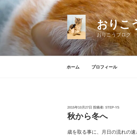
コ
ン
テ
おりこ
ン
ツ
おりこうブログ
へ
ス
キ
ッ
ホーム
プロフィール
プ
投
2015年10月27日
投稿者:
STEP-YS
稿
秋から冬へ
日:
歳を取る事に、月日の流れの速