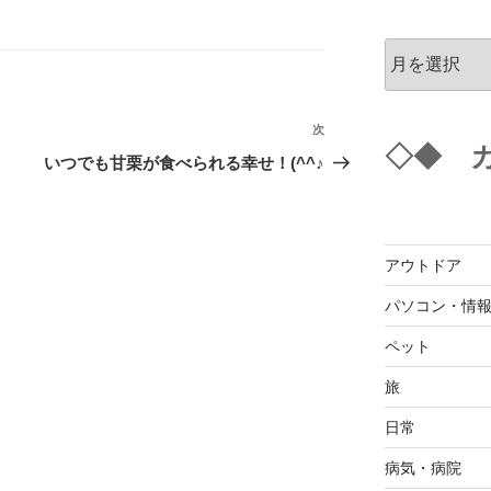
ア
ー
カ
イ
次
次
ブ
◇◆ 
の
いつでも甘栗が食べられる幸せ！(^^♪
投
稿
アウトドア
パソコン・情
ペット
旅
日常
病気・病院