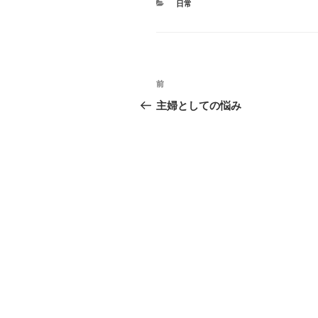
カ
日常
テ
ゴ
リ
ー
投
前
前
稿
の
主婦としての悩み
投
ナ
稿
ビ
ゲ
ー
シ
ョ
ン