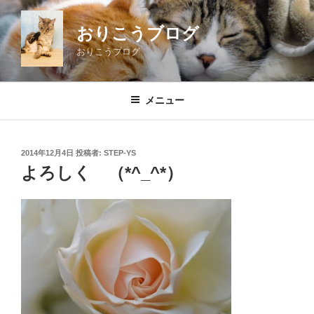
コ
ン
おりこうブログ
テ
おりこうブログ
ン
ツ
へ
メニュー
ス
キ
ッ
投
2014年12月4日
投稿者:
STEP-YS
プ
稿
よろしく （*^_^*）
日: