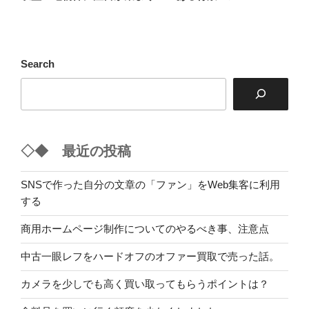
投
ー
稿
シ
ョ
Search
ン
◇◆ 最近の投稿
SNSで作った自分の文章の「ファン」をWeb集客に利用
する
商用ホームページ制作についてのやるべき事、注意点
中古一眼レフをハードオフのオファー買取で売った話。
カメラを少しでも高く買い取ってもらうポイントは？