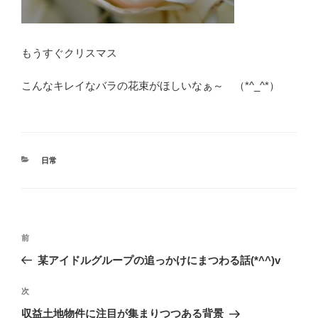
もうすぐクリスマス
こんなキレイなバラの花束がほしいなぁ～ （*^_^*）
カ
日常
テ
ゴ
リ
ー
投
前
前
稿
の
某アイドルグループの追っかけにまつわる話(*^^)v
ナ
投
ビ
稿
次
次
ゲ
の
収益土地物件に注目が集まりつつある背景